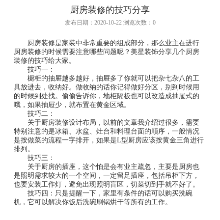
厨房装修的技巧分享
发布日期：2020-10-22 浏览次数：0
厨房装修是家装中非常重要的组成部分，那么业主在进行
厨房装修的时候需要注意哪些问题呢？美星装饰分享几个厨房
装修的技巧给大家。
技巧一：
橱柜的抽屉越多越好，抽屉多了你就可以把杂七杂八的工
具放进去，收纳好。做收纳的话你记得做好分区，别到时候用
的时候到处找。偷偷告诉你，地柜隔板也可以改造成抽屉式的
哦，如果抽屉少，就布置在黄金区域。
技巧二：
关于厨房装修设计布局，以前的文章我介绍过很多，需要
特别注意的是冰箱、水盆、灶台和料理台面的顺序，一般情况
是按做菜的流程一字排开，如果是L型厨房应该按黄金三角进行
排列。
技巧三：
关于厨房的插座，这个怕是会有业主疏忽，主要是厨房也
是照明需求较大的一个空间，一定留足插座，包括吊柜下方，
也要安装工作灯，避免出现照明盲区，切菜切到手就不好了。
技巧四：只是提醒一下，家里有条件的话可以购买洗碗
机，它可以解决你饭后洗碗刷锅烘干等所有的工作。