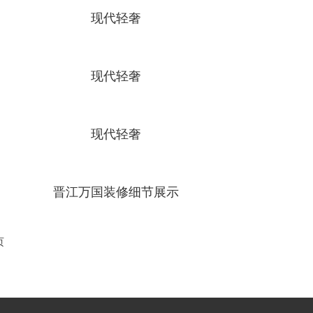
现代轻奢
现代轻奢
现代轻奢
晋江万国装修细节展示
页