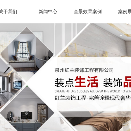
关于我们
新闻中心
全景效果案例
案例