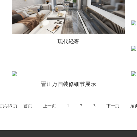
现代轻奢
晋江万国装修细节展示
页/共3 页
首页
上一页
1
2
3
下一页
尾