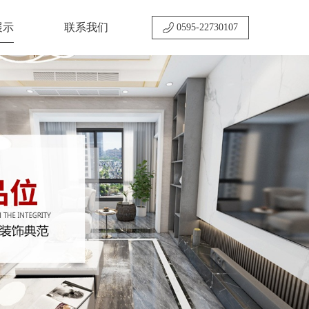
展示
联系我们
0595-22730107