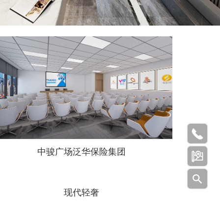

中骏广场泛华保险集团


现代轻奢