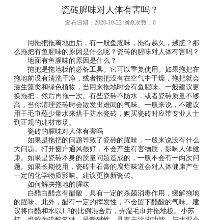
瓷砖腥味对人体有害吗？
发布日期：2020-10-22 浏览次数：0
用拖把拖离地面后，有一股鱼腥味，拖得越久，越脏？那
么拖把有鱼腥味的原因是什么呢？瓷砖的腥味对人体有害吗？
地面有鱼腥味的原因是什么？
拖把是拖地板的必备工具。它可以重复使用。如果拖把在
拖地前没有清洗干净，或者拖把没有在空气中干燥，拖把就会
滋生藻类和绿色植物，当用来拖地时会有鱼腥味。一般建议更
换拖把，然后再拖一次。有些瓷砖不防水，或者瓷砖质量不够
高，当你清理瓷砖时会散发出难闻的气味。一般来说，不建议
用干毛巾蘸少量水来烘干防水瓷砖，购买瓷砖时应带专业人士
到正规的建材市场。
瓷砖的腥味对人体有害吗
如果是拖把的问题导致了瓷砖的腥味，一般来说没有什么
大问题。打开窗户通风很好，不会产生有害物质，影响人体健
康。如果是瓷砖本身的质量问题造成的，一般不会有一两次问
题。如果长期使用，瓷砖中石膏的腐烂味道会对人体健康产生
一定的化学物质影响。建议更换新瓷砖。
如何解决拖地的腥味
白醋白醋含有醋酸，具有一定的杀菌消毒作用，缓解拖地
的腥味。此外，醋有一定的挥发性，不会留下醋酸的气味。建
议将白醋和水以1:3的比例混合后，弄湿毛巾并拖地板。小苏
打，也称为碳酸氢钠，呈微碱性，具有去污的功能。与水混合