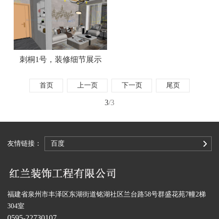
刺桐1号，装修细节展示
首页
上一页
下一页
尾页
3
/3
友情链接：
百度
福建省泉州市丰泽区东湖街道铭湖社区兰台路58号群盛花苑7幢2梯
304室
0595-22730107