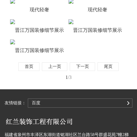
现代轻奢
现代轻奢
晋江万国装修细节展示
晋江万国装修细节展示
晋江万国装修细节展示
首页
上一页
下一页
尾页
1
/3
友情链接：
百度
福建省泉州市丰泽区东湖街道铭湖社区兰台路58号群盛花苑7幢2梯